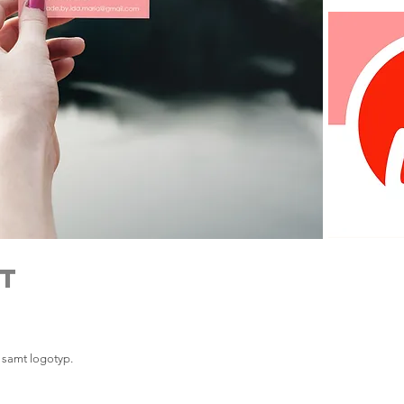
rt
t samt logotyp.