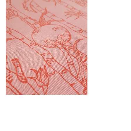
nypon
Ett mönster av nyponets frukter och